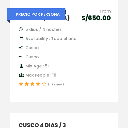
CUSCO 5 DIAS / 4
From
PRECIO POR PERSONA
S/650.00
NOCHES (OFERTA)
5 dias / 4 noches
Availability : Todo el año
Cusco
Cusco
Min Age : 5+
Max People : 10
(1 Review)
CUSCO 4 DIAS / 3