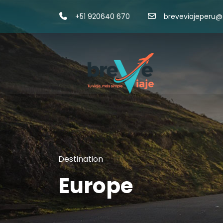
+51 920640 670
breveviajeperu
Destination
Europe