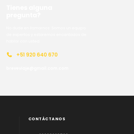
Tienes alguna
pregunta?
No dude en llamarnos. Somos un equipo
de expertos y estaremos encantados de
hablar con usted.
+51 920 640 670
breveviaje@gmail.com.com
CONTÁCTANOS