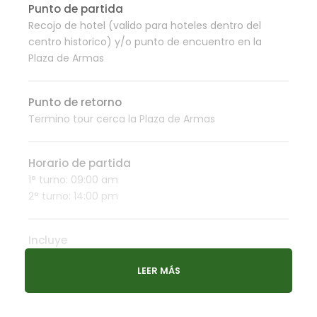
Punto de partida
Recojo de hotel (valido para hoteles dentro del
centro historico) y/o punto de encuentro en la
Plaza de Armas
Punto de retorno
Termino tour cerca la Plaza de Armas
Horario de partida
1° turno: 09:00 am
2° turno: 14:00 pm
Incluye
Movilidad turistica
LEER MÁS
Guia turistico calificado
Insertar