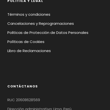
POLÍTICA Y LEGAL
breve caminata y tomaremos fotografías de este
impresionante cañón natural.
Términos y condiciones
Cancelaciones y Reprogramaciones
12:30 PM - 13:00 PM
Retorno a Arequipa
Politicas de Protección de Datos Personales
Políticas de Cookies
Finalizaremos el recorrido con el retorno a la ciudad
de Arequipa. El tour culmina a unas cuadras de la
Libro de Reclamaciones
Plaza de Armas.
CONTÁCTANOS
RUC 20608628569
Fotos
Dirección administrativa: Lima, Perú