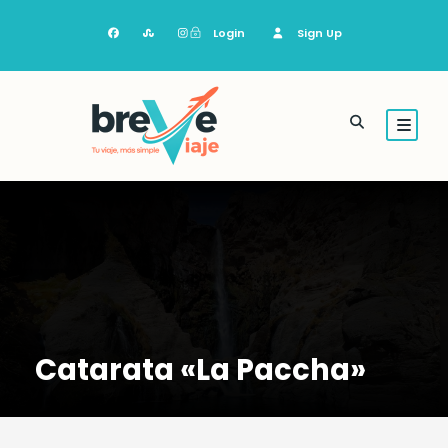
Login
Sign Up
Catarata «La Paccha»