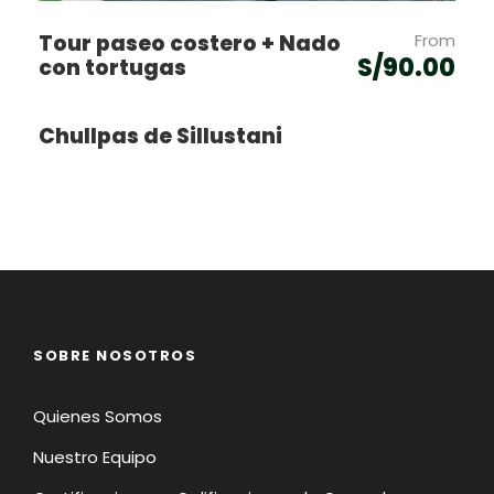
la seguridad.
Tour paseo costero + Nado
From
Puntualidad: Es importante respetar los
S/90.00
con tortugas
horarios de salida establecidos.
Respeto y convivencia: Se solicita trato
Chullpas de Sillustani
respetuoso hacia el personal, guías y
demás pasajeros. Cualquier
comportamiento que afecte la experiencia
podrá ser motivo de exclusión del tour.
Condiciones de salud: Personas con
enfermedades crónicas, cardíacas o
respiratorias deben informar previamente
para evaluar si la experiencia es
SOBRE NOSOTROS
adecuada.
Quienes Somos
Nuestro Equipo