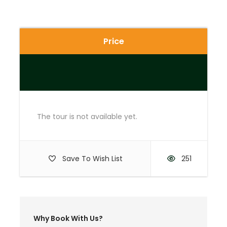
insertar
insertar
Price
No incluye
Ingresos (S/27)
Alimentación no mencionada
insertar
The tour is not available yet.
Recomendaciones
Save To Wish List
251
Efectivo para los ingresos (no hay metodo
de pago alternativo)
Ropa ligera y transpirable (camiseta o
polo de manga larga para protegerte del
sol)
Why Book With Us?