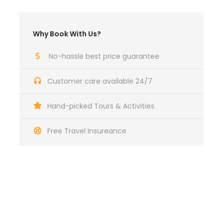
recorrido
Why Book With Us?
No-hassle best price guarantee
Customer care available 24/7
Itinerario
Hand-picked Tours & Activities
Free Travel Insureance
09:00 AM
Recojo desde el hotel
10:00 AM
Llegada a Moray
Tienes alguna pregunta?
No dude en llamarnos. Somos un equipo de
Recorrido por sus andenes circulares y explicación