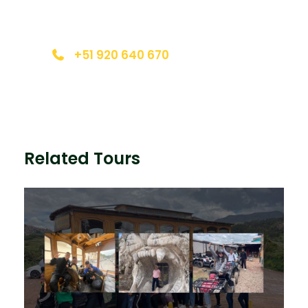
expertos y estaremos encantados de hablar
de su uso agrícola.
con usted.
+51 920 640 670
11:30 AM
Traslado a Maras
breveviaje@gmail.com.com
Para visitar las salineras, un espectáculo único de
miles de pozas blancas.
Related Tours
01:30 PM
Parada en Chinchero
Para visitar un taller textil (según disponibilidad).
02:00 PM
Retorno a Cusco.