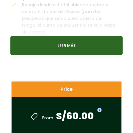
Recojo desde el hotel ubicado dentro el
centro historico del Cusco (para los
pasajeros que se ubiquen afuera del
rango, el punto de encuentro será la Plaza
de Armas)
Movilidad turistica autorizada
LEER MÁS
Guía oficial de turismo certificado
Tour guiado en modalidad compartida
hasta 18 pasajeros.
Visita a los lugares turisticos mencionados
Price
No incluye
Boleto Turistico General – S/ 70
S/60.00
Boleto Turistico Parcial – S/ 40
From
Templo de Qoricancha – S/ 20