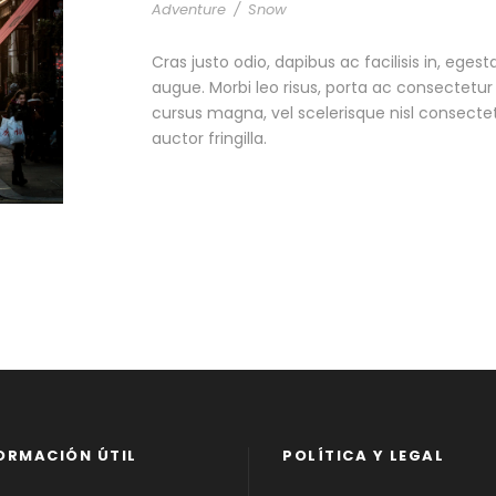
Adventure
/
Snow
Cras justo odio, dapibus ac facilisis in, egest
augue. Morbi leo risus, porta ac consectet
cursus magna, vel scelerisque nisl consecte
auctor fringilla.
ORMACIÓN ÚTIL
POLÍTICA Y LEGAL