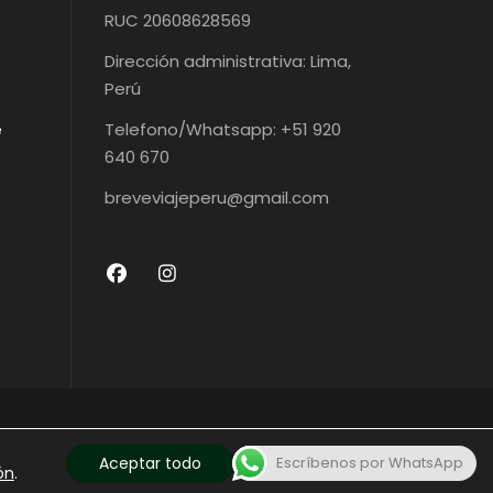
RUC 20608628569
Dirección administrativa: Lima,
Perú
e
Telefono/Whatsapp: +51 920
640 670
breveviajeperu@gmail.com
ADOS
Aceptar todo
Escríbenos por WhatsApp
ón
.