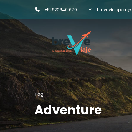
+51 920640 670
breveviajeperu
Tag
Adventure