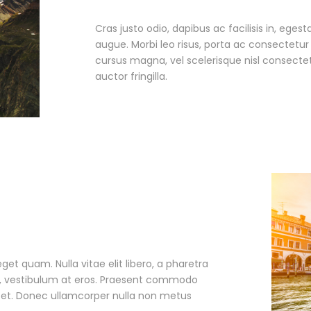
Cras justo odio, dapibus ac facilisis in, egest
augue. Morbi leo risus, porta ac consectet
cursus magna, vel scelerisque nisl consecte
auctor fringilla.
eget quam. Nulla vitae elit libero, a pharetra
ac, vestibulum at eros. Praesent commodo
r et. Donec ullamcorper nulla non metus