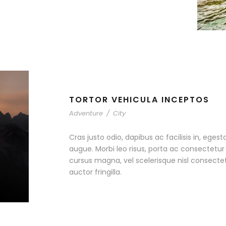
TORTOR VEHICULA INCEPTOS
Adventure
/
City
Cras justo odio, dapibus ac facilisis in, egest
augue. Morbi leo risus, porta ac consectet
cursus magna, vel scelerisque nisl consecte
auctor fringilla.