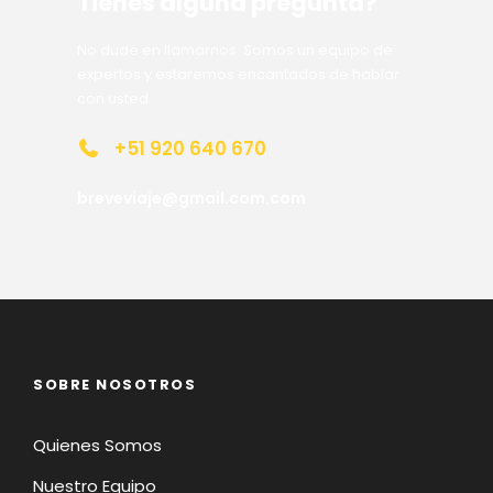
Tienes alguna pregunta?
No dude en llamarnos. Somos un equipo de
expertos y estaremos encantados de hablar
con usted.
+51 920 640 670
breveviaje@gmail.com.com
SOBRE NOSOTROS
Quienes Somos
Nuestro Equipo