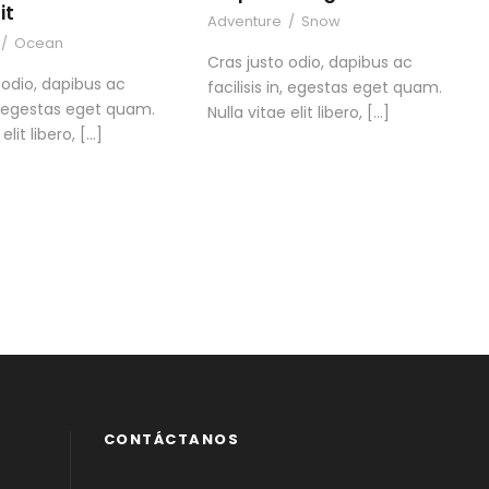
it
Adventure
/
Snow
/
Ocean
Cras justo odio, dapibus ac
 odio, dapibus ac
facilisis in, egestas eget quam.
in, egestas eget quam.
Nulla vitae elit libero, […]
elit libero, […]
CONTÁCTANOS