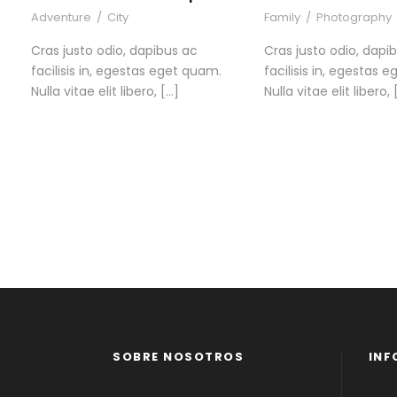
Adventure
/
City
Family
/
Photography
Cras justo odio, dapibus ac
Cras justo odio, dapi
facilisis in, egestas eget quam.
facilisis in, egestas 
Nulla vitae elit libero, […]
Nulla vitae elit libero, 
SOBRE NOSOTROS
INF