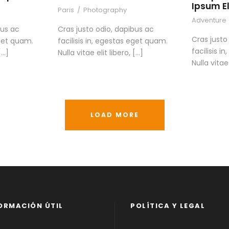
Ipsum El
Paris
/
Photography
Adventure
bus ac
Cras justo odio, dapibus ac
Cras justo
eget quam.
facilisis in, egestas eget quam.
facilisis 
[…]
Nulla vitae elit libero, […]
Nulla vitae 
LOAD MORE
ORMACIÓN ÚTIL
POLÍTICA Y LEGAL