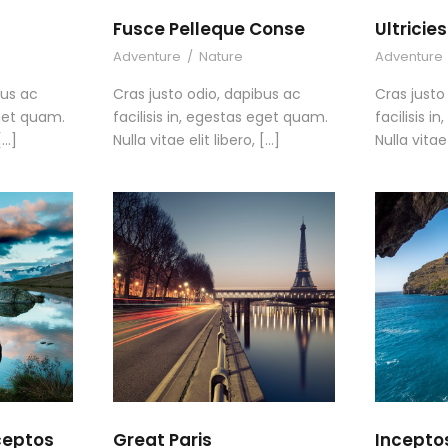
Fusce Pelleque Conse
Ultrici
Adventure
/
Nature
Adventure
bus ac
Cras justo odio, dapibus ac
Cras justo
eget quam.
facilisis in, egestas eget quam.
facilisis 
[…]
Nulla vitae elit libero, […]
Nulla vitae 
ceptos
Great Paris
Incepto