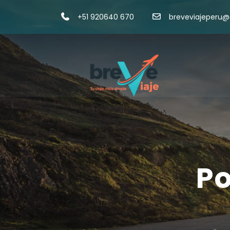
+51 920640 670
breveviajeperu
Po