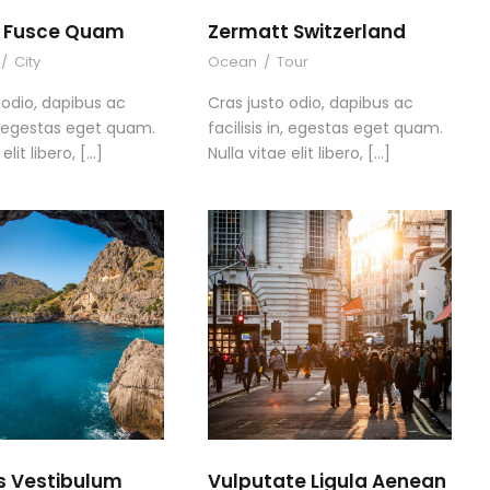
es Fusce Quam
Zermatt Switzerland
/
City
Ocean
/
Tour
 odio, dapibus ac
Cras justo odio, dapibus ac
in, egestas eget quam.
facilisis in, egestas eget quam.
elit libero, […]
Nulla vitae elit libero, […]
s Vestibulum
Vulputate Ligula Aenean